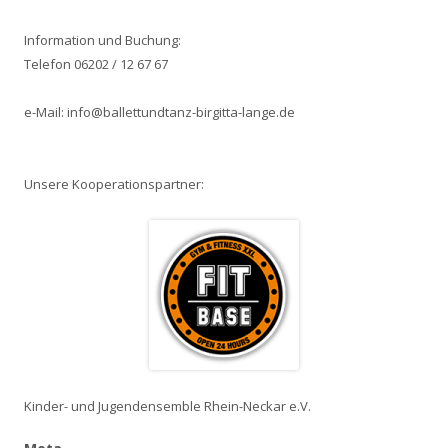
n
a
Information und Buchung:
c
Telefon 06202 / 12 67 67
h
:
e-Mail: info@ballettundtanz-birgitta-lange.de
Unsere Kooperationspartner:
Kinder- und Jugendensemble Rhein-Neckar e.V.