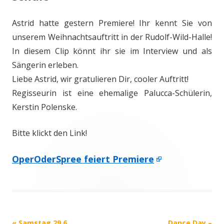
Astrid hatte gestern Premiere! Ihr kennt Sie von
unserem Weihnachtsauftritt in der Rudolf-Wild-Halle!
In diesem Clip könnt ihr sie im Interview und als
Sängerin erleben.
Liebe Astrid, wir gratulieren Dir, cooler Auftritt!
Regisseurin ist eine ehemalige Palucca-Schülerin,
Kerstin Polenske.
Bitte klickt den Link!
OperOderSpree feiert Premiere
Beitrags-
«
Samstag 29.6.
Dance Day –