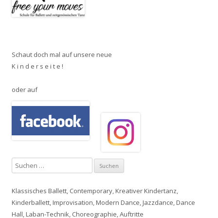
Schaut doch mal auf unsere neue
K i n d e r s e i t e !
oder auf
S
u
c
Klassisches Ballett
, Contemporary,
Kreativer Kindertanz,
h
Kinderballett
,
Improvisation
,
Modern Dance, Jazzdance, Dance
e
Hall
, Laban-Technik, Choreographie, Auftritte