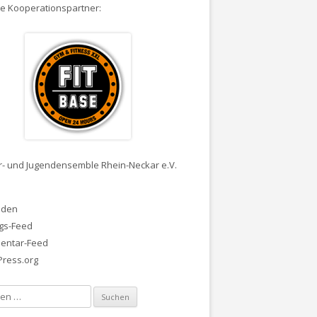
e Kooperationspartner:
r- und Jugendensemble Rhein-Neckar e.V.
a
lden
ags-Feed
entar-Feed
ress.org