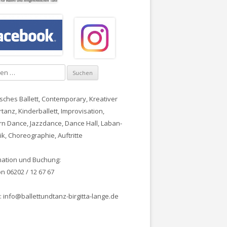
sches Ballett
, Contemporary,
Kreativer
tanz, Kinderballett
,
Improvisation
,
n Dance, Jazzdance, Dance Hall
, Laban-
k, Choreographie, Auftritte
mation und Buchung:
n 06202 / 12 67 67
: info@ballettundtanz-birgitta-lange.de