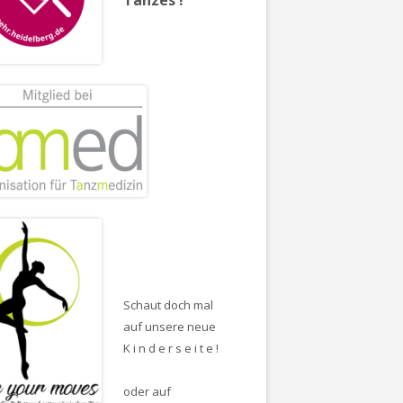
Schaut doch mal
auf unsere neue
K i n d e r s e i t e !
oder auf