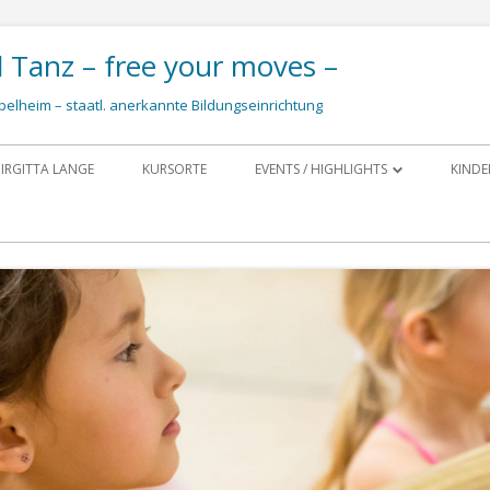
d Tanz – free your moves –
pelheim – staatl. anerkannte Bildungseinrichtung
Zum
Inhalt
IRGITTA LANGE
KURSORTE
EVENTS / HIGHLIGHTS
KINDE
springen
FOTOS UND IMPRESSIONEN