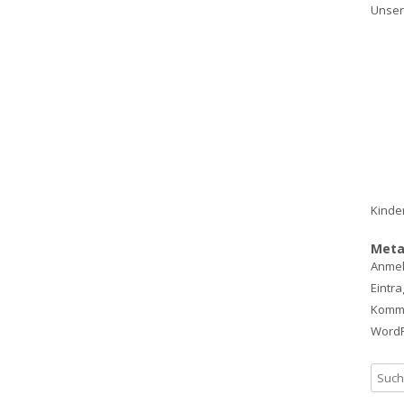
Unser
Kinde
Met
Anme
Eintr
Komm
WordP
S
u