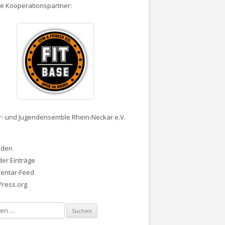
e Kooperationspartner:
r- und Jugendensemble Rhein-Neckar e.V.
a
lden
der Einträge
entar-Feed
ress.org