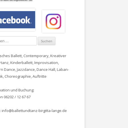
sches Ballett
, Contemporary,
Kreativer
tanz, Kinderballett
,
Improvisation
,
n Dance, Jazzdance, Dance Hall
, Laban-
k, Choreographie, Auftritte
mation und Buchung:
n 06202 / 12 67 67
: info@ballettundtanz-birgitta-lange.de