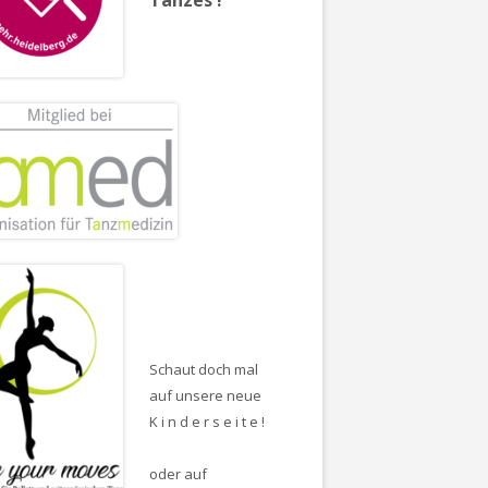
Schaut doch mal
auf unsere neue
K i n d e r s e i t e !
oder auf