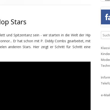
Hop Stars
S
ett und Spitzentanz sein - wir starten in die Welt der Hip
u
nor... Er hat schon mit P. Diddy Combs gearbeitet, mit
c
len anderen Stars. Hier zeigt er Schritt für Schritt eine
Klassi
h
Kinder
e
Moder
n
Techni
a
c
Infor
h
Telefo
:
e-Mail