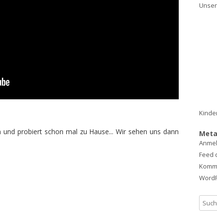
Unser
Kinde
 und probiert schon mal zu Hause... Wir sehen uns dann
Met
Anme
Feed 
Komm
WordP
S
u