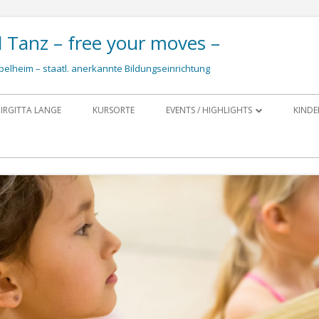
d Tanz – free your moves –
pelheim – staatl. anerkannte Bildungseinrichtung
Zum
Inhalt
IRGITTA LANGE
KURSORTE
EVENTS / HIGHLIGHTS
KINDE
springen
FOTOS UND IMPRESSIONEN